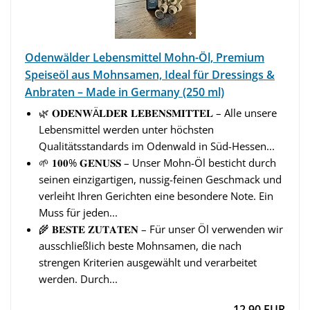
Odenwälder Lebensmittel Mohn-Öl, Premium
Speiseöl aus Mohnsamen, Ideal für Dressings &
Anbraten – Made in Germany (250 ml)
🌿 𝐎𝐃𝐄𝐍𝐖Ä𝐋𝐃𝐄𝐑 𝐋𝐄𝐁𝐄𝐍𝐒𝐌𝐈𝐓𝐓𝐄𝐋 – Alle unsere
Lebensmittel werden unter höchsten
Qualitätsstandards im Odenwald in Süd-Hessen...
🌱 𝟏𝟎𝟎% 𝐆𝐄𝐍𝐔𝐒𝐒 – Unser Mohn-Öl besticht durch
seinen einzigartigen, nussig-feinen Geschmack und
verleiht Ihren Gerichten eine besondere Note. Ein
Muss für jeden...
🌾 𝐁𝐄𝐒𝐓𝐄 𝐙𝐔𝐓𝐀𝐓𝐄𝐍 – Für unser Öl verwenden wir
ausschließlich beste Mohnsamen, die nach
strengen Kriterien ausgewählt und verarbeitet
werden. Durch...
12,90 EUR