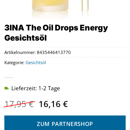
3INA The Oil Drops Energy
Gesichtsöl
Artikelnummer:
8435446413770
Kategorie:
Gesichtsöl
Lieferzeit: 1-2 Tage
Ursprünglicher
Aktueller
17,95
€
16,16
€
Preis
Preis
war:
ist:
ZUM PARTNERSHOP
17,95 €
16,16 €.