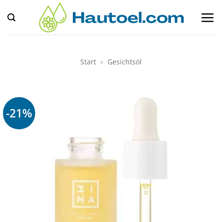
Zum
Inhalt
springen
Start
»
Gesichtsöl
-21%