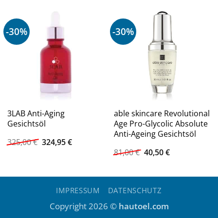
-30%
-30%
3LAB Anti-Aging
able skincare Revolutional
Gesichtsöl
Age Pro-Glycolic Absolute
Anti-Ageing Gesichtsöl
Ursprünglicher
Aktueller
325,00
€
324,95
€
Preis
Preis
Ursprünglicher
Aktueller
81,00
€
40,50
€
war:
ist:
Preis
Preis
325,00 €
324,95 €.
war:
ist:
81,00 €
40,50 €.
IMPRESSUM
DATENSCHUTZ
Copyright 2026 ©
hautoel.com