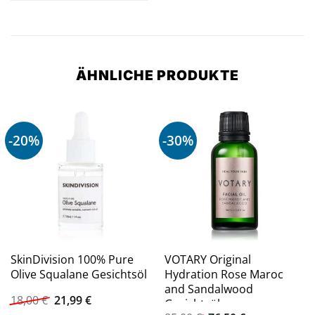
ÄHNLICHE PRODUKTE
-20%
-30%
SkinDivision 100% Pure
VOTARY Original
Olive Squalane Gesichtsöl
Hydration Rose Maroc
and Sandalwood
Ursprünglicher
Aktueller
18,00
€
21,99
€
Gesichtsöl
Preis
Preis