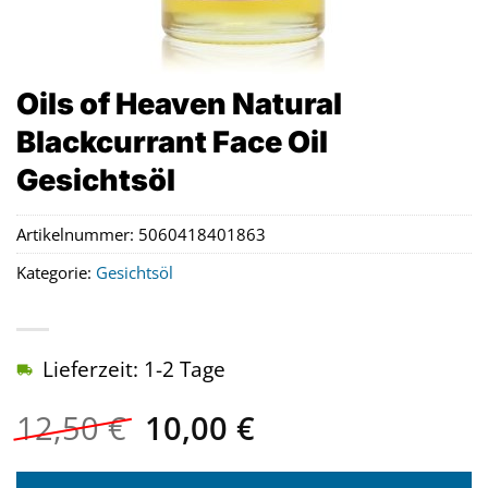
Oils of Heaven Natural
Blackcurrant Face Oil
Gesichtsöl
Artikelnummer:
5060418401863
Kategorie:
Gesichtsöl
Lieferzeit: 1-2 Tage
Ursprünglicher
Aktueller
12,50
€
10,00
€
Preis
Preis