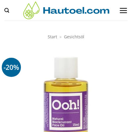
Zum
Inhalt
springen
Start
»
Gesichtsöl
-20%