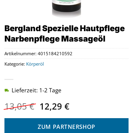
Bergland Spezielle Hautpflege
Narbenpflege Massageöl
Artikelnummer:
4015184210592
Kategorie:
Körperöl
Lieferzeit: 1-2 Tage
Ursprünglicher
Aktueller
13,05
€
12,29
€
Preis
Preis
war:
ist:
ZUM PARTNERSHOP
13,05 €
12,29 €.