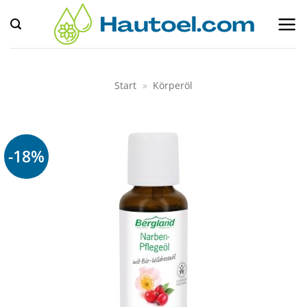
Zum
Inhalt
springen
Start
»
Körperöl
-18%