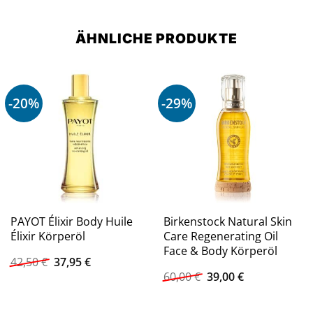
ÄHNLICHE PRODUKTE
-20%
-29%
PAYOT Élixir Body Huile
Birkenstock Natural Skin
Élixir Körperöl
Care Regenerating Oil
Face & Body Körperöl
Ursprünglicher
Aktueller
42,50
€
37,95
€
Preis
Preis
Ursprünglicher
Aktueller
60,00
€
39,00
€
war:
ist:
Preis
Preis
42,50 €
37,95 €.
war:
ist:
60,00 €
39,00 €.