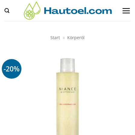
Zum
Inhalt
springen
Start
»
Körperöl
-20%