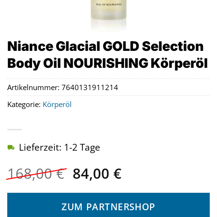
Niance Glacial GOLD Selection
Body Oil NOURISHING Körperöl
Artikelnummer:
7640131911214
Kategorie:
Körperöl
Lieferzeit: 1-2 Tage
Ursprünglicher
Aktueller
168,00
€
84,00
€
Preis
Preis
war:
ist:
ZUM PARTNERSHOP
168,00 €
84,00 €.