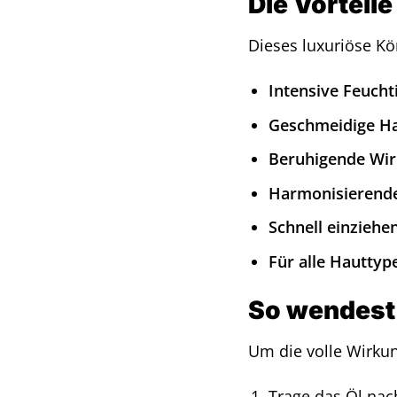
Die Vorteile
Dieses luxuriöse Kö
Intensive Feucht
Geschmeidige Ha
Beruhigende Wir
Harmonisierende
Schnell einziehe
Für alle Hauttyp
So wendest 
Um die volle Wirkun
Trage das Öl nac