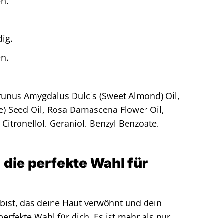
en.
ig.
en.
 Prunus Amygdalus Dulcis (Sweet Almond) Oil,
) Seed Oil, Rosa Damascena Flower Oil,
Citronellol, Geraniol, Benzyl Benzoate,
 die perfekte Wahl für
bist, das deine Haut verwöhnt und dein
perfekte Wahl für dich. Es ist mehr als nur