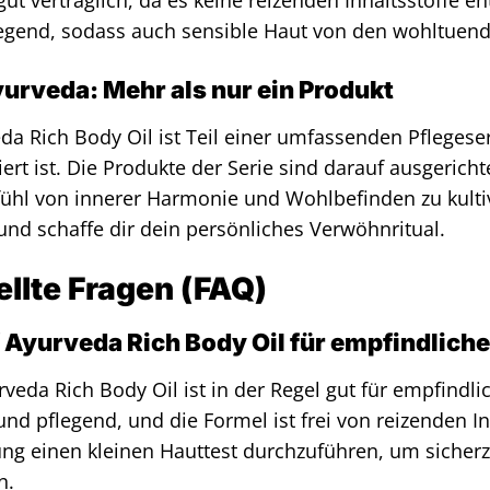
gut verträglich, da es keine reizenden Inhaltsstoffe en
gend, sodass auch sensible Haut von den wohltuende
yurveda: Mehr als nur ein Produkt
eda Rich Body Oil ist Teil einer umfassenden Pflegeser
ert ist. Die Produkte der Serie sind darauf ausgericht
ühl von innerer Harmonie und Wohlbefinden zu kultivie
nd schaffe dir dein persönliches Verwöhnritual.
ellte Fragen (FAQ)
of Ayurveda Rich Body Oil für empfindlich
urveda Rich Body Oil ist in der Regel gut für empfindl
nd pflegend, und die Formel ist frei von reizenden I
g einen kleinen Hauttest durchzuführen, um sicherzu
n.