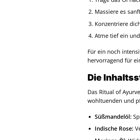
Massiere es sanft
Konzentriere dic
Atme tief ein un
Für ein noch intens
hervorragend für e
Die Inhaltss
Das Ritual of Ayurv
wohltuenden und pf
Süßmandelöl:
Spe
Indische Rose:
Ve