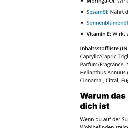
Moringa-Öl:
Wirkt
Sesamöl
:
Nährt d
Sonnenblumenö
Vitamin E:
Wirkt 
Inhaltsstoffliste (IN
Caprylic/Capric Tri
Parfum/Fragrance, 
Helianthus Annuus (
Cinnamal, Citral, E
Warum das R
dich ist
Wenn du auf der Su
Wohlbefinden steiger