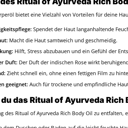
 des Ritual of Ayurveda Rich Bod
rperöl bietet eine Vielzahl von Vorteilen für deine H
igkeitspflege:
Spendet der Haut langanhaltende Feucht
ut:
Macht die Haut samtweich und geschmeidig.
kung:
Hilft, Stress abzubauen und ein Gefühl der Ent
r Duft:
Der Duft der indischen Rose wirkt beruhigen
nd:
Zieht schnell ein, ohne einen fettigen Film zu hint
en geeignet:
Auch für trockene und empfindliche Haut
du das Ritual of Ayurveda Rich B
g des Ritual of Ayurveda Rich Body Oil zu entfalten
h dem Duschen oder Baden auf die leicht feuchte Hau