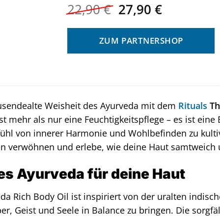
Ursprünglicher
Aktueller
22,90
€
27,90
€
Preis
Preis
war:
ist:
ZUM PARTNERSHOP
22,90 €
27,90 €.
ausendealte Weisheit des Ayurveda mit dem
Rituals
Th
st mehr als nur eine Feuchtigkeitspflege – es ist eine
fühl von innerer Harmonie und Wohlbefinden zu kulti
n verwöhnen und erlebe, wie deine Haut samtweich 
es Ayurveda für deine Haut
eda Rich Body Oil ist inspiriert von der uralten indis
per, Geist und Seele in Balance zu bringen. Die sorgfä