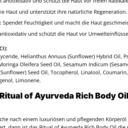
 antioxidativ und schützt die Haut vor freien Radikal
ie Haut und unterstützt ihre natürliche Regeneration.
l
:
Spendet Feuchtigkeit und macht die Haut geschmeid
antioxidativ und schützt die Haut vor Umwelteinflüss
CI):
glyceride, Helianthus Annuus (Sunflower) Hybrid Oil,
Moringa Oleifera Seed Oil, Sesamum Indicum (Sesame
Sunflower) Seed Oil, Tocopherol, Linalool, Coumarin, 
ugenol, Limonene.
itual of Ayurveda Rich Body Oil
che nach einem luxuriösen und pflegenden Körperöl 
t, dann ist das Ritual of Ayurveda Rich Body Oil die 