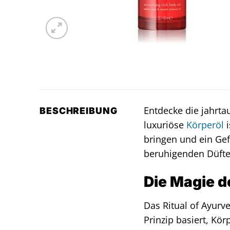
Entdecke die jahrt
BESCHREIBUNG
luxuriöse
Körperöl
i
bringen und ein Ge
beruhigenden Düfte
Die Magie d
Das Ritual of Ayurv
Prinzip basiert, Kör