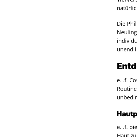
natürli
Die Phi
Neuling 
individ
unendli
Entd
e.l.f. 
Routine
unbedin
Hautp
e.l.f. 
Haut zu