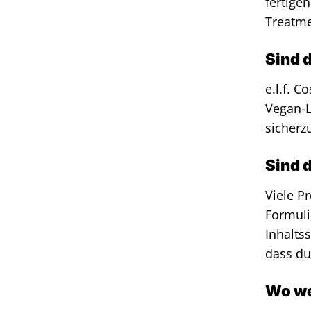
fertigen
Treatmen
Sind 
e.l.f. C
Vegan-L
sicherz
Sind 
Viele P
Formuli
Inhalts
dass du
Wo we