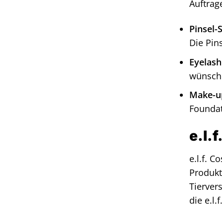
Auftrag
Pinsel-S
Die Pin
Eyelash
wünsche
Make-u
Foundat
e.l.
e.l.f. C
Produkt
Tierver
die e.l