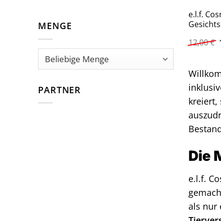
e.l.f. C
Gesichts
MENGE
12,00
€
Willkom
inklusi
PARTNER
kreiert
auszudr
Bestand
Die 
e.l.f. C
gemacht
als nur
Tierver