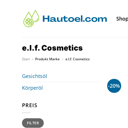
Zum
Inhalt
Sho
springen
e.l.f. Cosmetics
Start
»
Produkt Marke
»
e.l.f. Cosmetics
Gesichtsöl
-20%
Körperöl
PREIS
Min.
Max.
FILTER
Preis
Preis