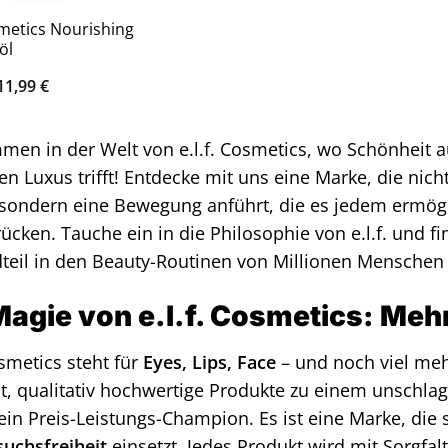
osmetics Nourishing
öl
Ursprünglicher
Aktueller
11,99
€
Preis
Preis
war:
ist:
12,00 €
11,99 €.
men in der Welt von e.l.f. Cosmetics, wo Schönheit a
ven Luxus trifft! Entdecke mit uns eine Marke, die ni
, sondern eine Bewegung anführt, die es jedem ermögl
ücken. Tauche ein in die Philosophie von e.l.f. und f
teil in den Beauty-Routinen von Millionen Menschen 
Magie von e.l.f. Cosmetics: Meh
osmetics steht für
Eyes, Lips, Face
– und noch viel meh
, qualitativ hochwertige Produkte zu einem unschlagb
 ein Preis-Leistungs-Champion. Es ist eine Marke, die s
suchsfreiheit
einsetzt. Jedes Produkt wird mit Sorgfal