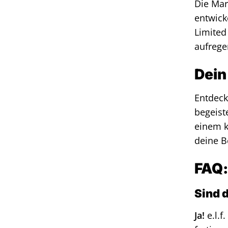
Die Mar
entwick
Limited
aufrege
Dein
Entdeck
begeist
einem k
deine B
FAQ:
Sind d
Ja!
e.l.f