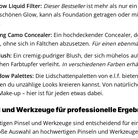
ow Liquid Filter:
Dieser Bestseller
ist mehr als nur ein
chönen Glow, kann als Foundation getragen oder mit
.
ng Camo Concealer:
Ein hochdeckender Concealer, de
, ohne sich in Fältchen abzusetzen.
Für einen ebenmä
lush:
Ein cremig-pudriger Blush, der sich mühelos au
chen Farbtupfer verleiht.
In verschiedenen Farben erhäl
ow Palettes:
Die Lidschattenpaletten von e.l.f. biete
en du unzählige Looks kreieren kannst. Von natürlich
ake-up – hier ist für jeden etwas dabei.
l und Werkzeuge für professionelle Ergeb
htigen Pinsel und Werkzeuge sind entscheidend für ein 
oße Auswahl an hochwertigen Pinseln und Werkzeugen