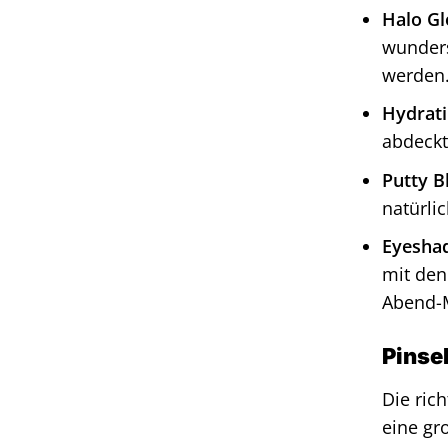
Halo Gl
wunders
werden
Hydrati
abdeckt
Putty B
natürli
Eyeshad
mit den
Abend-M
Pinse
Die ric
eine gr