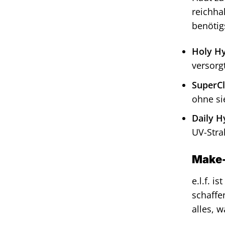
reichha
benötig
Holy Hy
versorg
SuperCl
ohne si
Daily H
UV-Stra
Make-
e.l.f. 
schaffe
alles, 