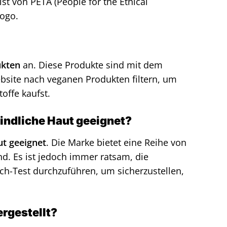
 ist von PETA (People for the Ethical
Logo.
ukten
an. Diese Produkte sind mit dem
ebsite nach veganen Produkten filtern, um
offe kaufst.
findliche Haut geeignet?
ut geeignet
. Die Marke bietet eine Reihe von
nd. Es ist jedoch immer ratsam, die
atch-Test durchzuführen, um sicherzustellen,
ergestellt?